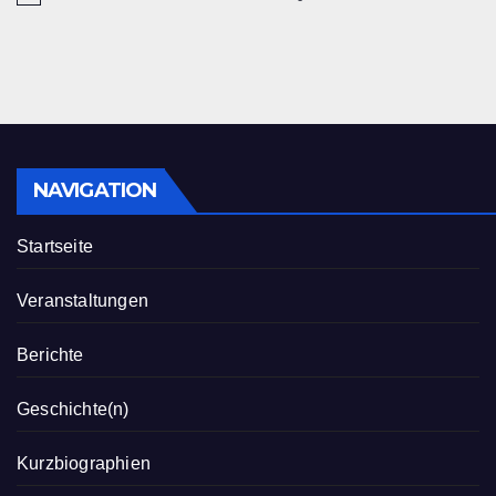
i
n
w
e
i
s
NAVIGATION
Startseite
Veranstaltungen
Berichte
Geschichte(n)
Kurzbiographien