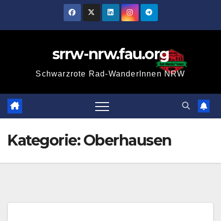
Zum
Inhalt
springen
srrw-nrw.fau.org
Schwarzrote Rad-WanderInnen NRW
Kategorie:
Oberhausen